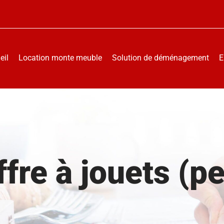
eil
Location monte meuble
Solution de déménagement
E
fre à jouets (pe