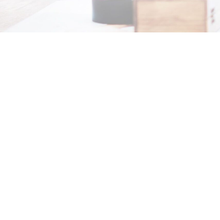
Voir
l'image
agrandie